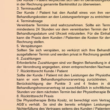
Der Kunde / Patient verpflichtet sich den im Behandlungsh
in der Rechnung genannte Bankinstitut zu überweisen.
3. Terminausfall
Der Kunde / Patient hat den Ausfall eines von ihm ve
Behandlungskosten an den Leistungserbringer zu entrichten
4. Terminabsage
Vereinbarte Termine sind wahrzunehmen. Sollte ein Ter
mindestens 24 Stunden vor dem vereinbarten Termin der P
Behandlungsdatum und Uhrzeit mitzuteilen. Für die Einhaltu
kann die Praxis dem Kunden / Patienten die Kosten für d
Rechnung stellen.
5. Verspätungen
Sollten Sie sich verspäten, so verkürzt sich Ihre Behan
ausgefallener Termin und werden privat in Rechnung gestell
6. Zuzahlungen
Erforderliche Zuzahlungen sind vor Beginn Behandlung in de
der Verordnung angegeben, einen entsprechenden Nachweis
7. Rücktrittsrecht Kunde / Patient
Sollte der Kunde / Patient mit den Leistungen der Physiothe
kann er vom Behandlungshonorarvertrag zurücktreten, 
Berücksichtigung der Punkte 3 und 4 finden in d
Behandlungshonorarvertrag ist ausschließlich in schriftlich
Stunden vor dem nächsten Termin bei der Physiotherapie Bri
8. Rücktrittsrecht Praxis
Die Physiotherapie Britta Kositz, ist berechtigt vom Vert
AGB`s verhält. So sind die bereits erfolgten Leistung
Nichterfüllung des Vertrages seitens des Kunden / Patienten