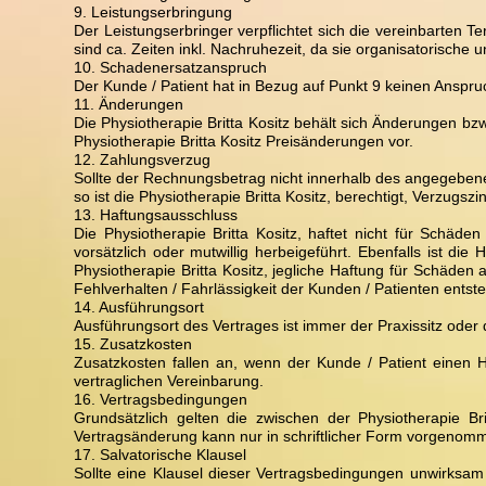
9. Leistungserbringung
Der Leistungserbringer verpflichtet sich die vereinbarten
sind ca. Zeiten inkl. Nachruhezeit, da sie organisatorische 
10. Schadenersatzanspruch
Der Kunde / Patient hat in Bezug auf Punkt 9 keinen Anspr
11. Änderungen
Die Physiotherapie Britta Kositz behält sich Änderungen b
Physiotherapie Britta Kositz Preisänderungen vor.
12. Zahlungsverzug
Sollte der Rechnungsbetrag nicht innerhalb des angegebene
so ist die Physiotherapie Britta Kositz, berechtigt, Verzug
13. Haftungsausschluss
Die Physiotherapie Britta Kositz, haftet nicht für Schäd
vorsätzlich oder mutwillig herbeigeführt. Ebenfalls ist di
Physiotherapie Britta Kositz, jegliche Haftung für Schäde
Fehlverhalten / Fahrlässigkeit der Kunden / Patienten entst
14. Ausführungsort
Ausführungsort des Vertrages ist immer der Praxissitz ode
15. Zusatzkosten
Zusatzkosten fallen an, wenn der Kunde / Patient einen 
vertraglichen Vereinbarung.
16. Vertragsbedingungen
Grundsätzlich gelten die zwischen der Physiotherapie B
Vertragsänderung kann nur in schriftlicher Form vorgenom
17. Salvatorische Klausel
Sollte eine Klausel dieser Vertragsbedingungen unwirksam s